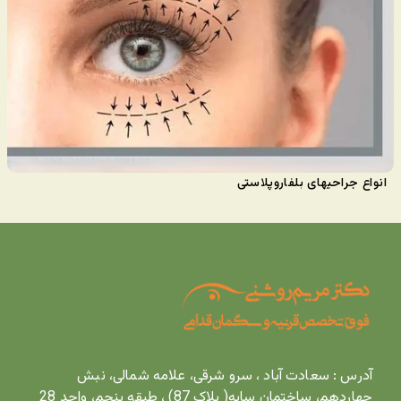
انواع جراحیهای بلفاروپلاستی
آدرس : سعادت آباد ، سرو شرقی، علامه شمالی، نبش
چهاردهم، ساختمان سایه( پلاک 87) ، طبقه پنجم، واحد 28